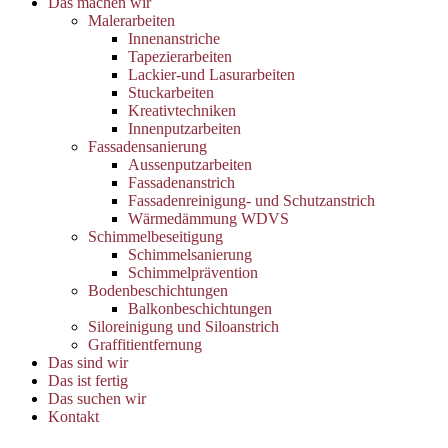
Das machen wir
Malerarbeiten
Innenanstriche
Tapezierarbeiten
Lackier-und Lasurarbeiten
Stuckarbeiten
Kreativtechniken
Innenputzarbeiten
Fassadensanierung
Aussenputzarbeiten
Fassadenanstrich
Fassadenreinigung- und Schutzanstrich
Wärmedämmung WDVS
Schimmelbeseitigung
Schimmelsanierung
Schimmelprävention
Bodenbeschichtungen
Balkonbeschichtungen
Siloreinigung und Siloanstrich
Graffitientfernung
Das sind wir
Das ist fertig
Das suchen wir
Kontakt