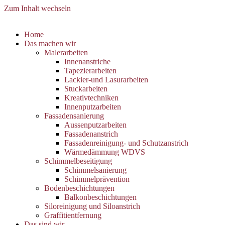
Zum Inhalt wechseln
Home
Das machen wir
Malerarbeiten
Innenanstriche
Tapezierarbeiten
Lackier-und Lasurarbeiten
Stuckarbeiten
Kreativtechniken
Innenputzarbeiten
Fassadensanierung
Aussenputzarbeiten
Fassadenanstrich
Fassadenreinigung- und Schutzanstrich
Wärmedämmung WDVS
Schimmelbeseitigung
Schimmelsanierung
Schimmelprävention
Bodenbeschichtungen
Balkonbeschichtungen
Siloreinigung und Siloanstrich
Graffitientfernung
Das sind wir